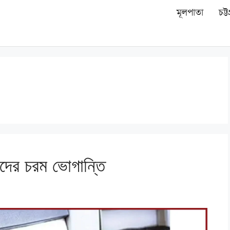
মূলপাতা
চট্ট
হকদের চরম ভোগান্তি